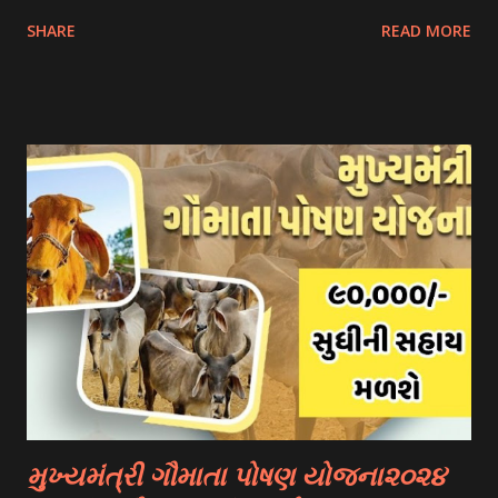
costs, and other related expenses. Here are some common
SHARE
READ MORE
scholarship schemes that students can explore: 1.
Government Scholarships: Many governments offer
scholarships to international students. Examples include:
- Fulbright Scholarships (United States) - Chevening
Scholarships (United Kingdom) - Erasmus+ Program
(European Union) 2. University Scholarships: Most
universities have their own scholarship programs for
international students. These scholarships are often based
on academic merit, talent, or specific criteria set by the
university. 3. Private Scholarships: Various private
organizations, foundations, and corporations offer
scholarships to students for studying abroad. These
scholarships can be based on different criter...
મુખ્યમંત્રી ગૌમાતા પોષણ યોજના૨૦૨૪