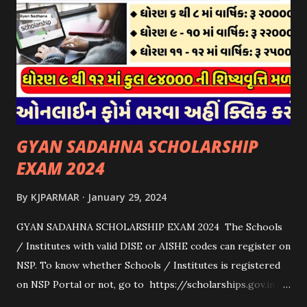
કોઈપણ સંસ્થાને વધુમાં વધુ ૩૦૦૦ પશુઓની સંખ્યાની મર્યાદામાં જ
સહાય મળવાપાત્ર થશે. આ સહાય ફક્ત ગાય અને ભેંસ વર્ગના પશુઓ
માટે જ આપવામાં આવશે અને તેના સિવાય બીજા કોઈપણ વર્ગના પશુઓ
માટેની સહાયનો આ યોજનામાં સમાવેશ થશે નહીં. એક જ રજીસ્ટ્રેશન
ધરાવતી મૂળ સં...
GYAN SADAHNA SCHOLARSHIP
EXAM 2024
By
KJPARMAR
January 29, 2024
GYAN SADAHNA SCHOLARSHIP EXAM 2024 The Schools
/ Institutes with valid DISE or AISHE codes can register on
NSP. To know whether Schools / Institutes is registered
on NSP Portal or not, go to https://scholarships.gov.in
and click on “Search Institute/School/ITI” provided on