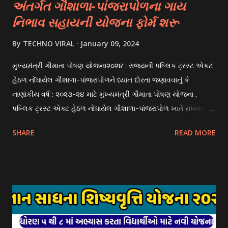
અંતર્ગત ગૌશાળા-પાંજરાપોળના ગાય
નિભાવ સહાયની યોજના ફોર્મ શરૂ
By
TECHNO VIRAL
January 09, 2024
મુખ્યમંત્રી ગૌમાતા પોષણ યોજના૨૦૨૪ : રાજયની પબ્લિક ટ્રસ્ટ એકટ
હેઠળ નોંધાયેલ ગૌશાળા-પાંજરાપોળને ધ્યાન દોરતા જણાવવાનું કે
નાણાંકીય વર્ષ : ૨૦૨૩-૨૪ માટે મુખ્યમંત્રી ગૌમાતા પોષણ યોજના ,
પબ્લિક ટ્રસ્ટ એક્ટ હેઠળ નોંધાયેલ ગૌશાળા-પાંજરાપોળ ખાતે રાખવામાં
આવતા ગાય અને ભેંસ વર્ગના પશુઓ માટે નિભાવ સહાયની યોજના
SHARE
READ MORE
આઈ-ખેડુત પોર્ટલ પર મુકવામાં આવેલ છે. યોજનાના ઠરાવ તેમજ શરતો
અને બોલીઓની વિગતો Website : http://gauseva.gujarat.gov.in
પર ઉપલબ્ધ છે. ઓક્ટોબર-૨૩ થી ડિસેમ્બર- ૨૩ના તબક્કાની સહાય
માટે તા.૦૧/૦૧/૨૦૨૪ થી તા. ૧૫/૦૧/૨૦૨૪ દરમ્યાન આઈ-ખેડુત
પોર્ટલ પર અરજીઓ સ્વીકૃત કરવામાં આવશે. મુખ્યમંત્રી ગૌમાતા પોષણ
યોજના ૨૦૨૪ની સહાય: આ યોજના હેઠળ સંસ્થાઓ ખાતે રાખવામાં
આવતા પશુ દીઠ પ્રતિ દિન રૂ. ૩૦/- લેખે સહાય આપવામાં આવશે.