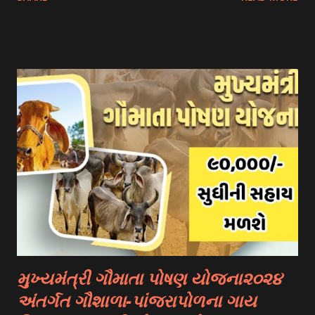
scholarship schemes that students can explore: 1.
Government Scholarships: Many governments offer
scholarships to international students. Examples include:
- Fulbright Scholarships (United States) - Chevening
Scholarships (United Kingdom) - Erasmus+ Program
(European Union) 2. University Scholarships: Most
universities have their own scholarship programs for
international students. These scholarships are often based
on academic merit, talent, or specific criteria set by the
university. 3. Private Scholarships: Various private
organizations, foundations, and corporations offer
scholarships to students for studying abroad. These
scholarships can be based on different criter...
મુખ્યમંત્રી ગૌમાતા પોષણ યોજના૨૦૨૪
અંતર્ગત ગૌશાળા-પાંજરાપોળના ગાય