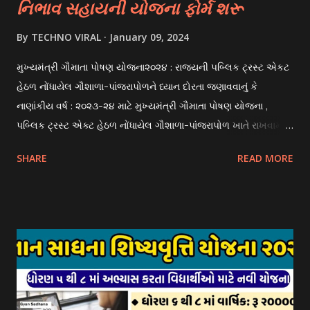
નિભાવ સહાયની યોજના ફોર્મ શરૂ
By
TECHNO VIRAL
January 09, 2024
મુખ્યમંત્રી ગૌમાતા પોષણ યોજના૨૦૨૪ : રાજયની પબ્લિક ટ્રસ્ટ એકટ
હેઠળ નોંધાયેલ ગૌશાળા-પાંજરાપોળને ધ્યાન દોરતા જણાવવાનું કે
નાણાંકીય વર્ષ : ૨૦૨૩-૨૪ માટે મુખ્યમંત્રી ગૌમાતા પોષણ યોજના ,
પબ્લિક ટ્રસ્ટ એક્ટ હેઠળ નોંધાયેલ ગૌશાળા-પાંજરાપોળ ખાતે રાખવામાં
આવતા ગાય અને ભેંસ વર્ગના પશુઓ માટે નિભાવ સહાયની યોજના
SHARE
READ MORE
આઈ-ખેડુત પોર્ટલ પર મુકવામાં આવેલ છે. યોજનાના ઠરાવ તેમજ શરતો
અને બોલીઓની વિગતો Website : http://gauseva.gujarat.gov.in
પર ઉપલબ્ધ છે. ઓક્ટોબર-૨૩ થી ડિસેમ્બર- ૨૩ના તબક્કાની સહાય
માટે તા.૦૧/૦૧/૨૦૨૪ થી તા. ૧૫/૦૧/૨૦૨૪ દરમ્યાન આઈ-ખેડુત
પોર્ટલ પર અરજીઓ સ્વીકૃત કરવામાં આવશે. મુખ્યમંત્રી ગૌમાતા પોષણ
યોજના ૨૦૨૪ની સહાય: આ યોજના હેઠળ સંસ્થાઓ ખાતે રાખવામાં
આવતા પશુ દીઠ પ્રતિ દિન રૂ. ૩૦/- લેખે સહાય આપવામાં આવશે.
કોઈપણ સંસ્થાને વધુમાં વધુ ૩૦૦૦ પશુઓની સંખ્યાની મર્યાદામાં જ