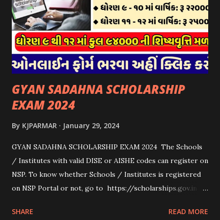
સહાય મળવાપાત્ર થશે. આ સહાય ફક્ત ગાય અને ભેંસ વર્ગના પશુઓ
માટે જ આપવામાં આવશે અને તેના સિવાય બીજા કોઈપણ વર્ગના પશુઓ
માટેની સહાયનો આ યોજનામાં સમાવેશ થશે નહીં. એક જ રજીસ્ટ્રેશન
ધરાવતી મૂળ સં...
GYAN SADAHNA SCHOLARSHIP
EXAM 2024
By
KJPARMAR
January 29, 2024
GYAN SADAHNA SCHOLARSHIP EXAM 2024 The Schools
/ Institutes with valid DISE or AISHE codes can register on
NSP. To know whether Schools / Institutes is registered
on NSP Portal or not, go to https://scholarships.gov.in
and click on “Search Institute/School/ITI” provided on
SHARE
READ MORE
the Top Right Corner of the screen. 👉To Check Eligibility