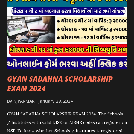
યોજના ૨૦૨૪ની સહાય: આ યોજના હેઠળ સંસ્થાઓ ખાતે રાખવામાં
આવતા પશુ દીઠ પ્રતિ દિન રૂ. ૩૦/- લેખે સહાય આપવામાં આવશે.
કોઈપણ સંસ્થાને વધુમાં વધુ ૩૦૦૦ પશુઓની સંખ્યાની મર્યાદામાં જ
સહાય મળવાપાત્ર થશે. આ સહાય ફક્ત ગાય અને ભેંસ વર્ગના પશુઓ
માટે જ આપવામાં આવશે અને તેના સિવાય બીજા કોઈપણ વર્ગના પશુઓ
માટેની સહાયનો આ યોજનામાં સમાવેશ થશે નહીં. એક જ રજીસ્ટ્રેશન
ધરાવતી મૂળ સં...
GYAN SADAHNA SCHOLARSHIP
EXAM 2024
By
KJPARMAR
January 29, 2024
GYAN SADAHNA SCHOLARSHIP EXAM 2024 The Schools
/ Institutes with valid DISE or AISHE codes can register on
NSP. To know whether Schools / Institutes is registered