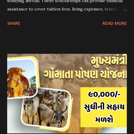
studying abroad. These scholarships can provide financial
assistance to cover tuition fees, living expenses, travel
costs, and other related expenses. Here are some common
SHARE
READ MORE
scholarship schemes that students can explore: 1.
Government Scholarships: Many governments offer
scholarships to international students. Examples include:
- Fulbright Scholarships (United States) - Chevening
Scholarships (United Kingdom) - Erasmus+ Program
(European Union) 2. University Scholarships: Most
universities have their own scholarship programs for
international students. These scholarships are often based
on academic merit, talent, or specific criteria set by the
university. 3. Private Scholarships: Various private
organizations, foundations, and corporations offer
scholarships to students for studying abroad. These
scholarships can be based on different criter...