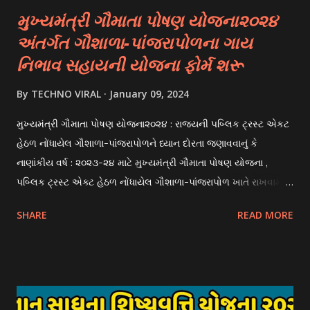
મુખ્યમંત્રી ગૌમાતા પોષણ યોજના૨૦૨૪
અંતર્ગત ગૌશાળા-પાંજરાપોળના ગાય
નિભાવ સહાયની યોજના ફોર્મ શરૂ
By
TECHNO VIRAL
January 09, 2024
મુખ્યમંત્રી ગૌમાતા પોષણ યોજના૨૦૨૪ : રાજયની પબ્લિક ટ્રસ્ટ એકટ
હેઠળ નોંધાયેલ ગૌશાળા-પાંજરાપોળને ધ્યાન દોરતા જણાવવાનું કે
નાણાંકીય વર્ષ : ૨૦૨૩-૨૪ માટે મુખ્યમંત્રી ગૌમાતા પોષણ યોજના ,
પબ્લિક ટ્રસ્ટ એક્ટ હેઠળ નોંધાયેલ ગૌશાળા-પાંજરાપોળ ખાતે રાખવામાં
આવતા ગાય અને ભેંસ વર્ગના પશુઓ માટે નિભાવ સહાયની યોજના
SHARE
READ MORE
આઈ-ખેડુત પોર્ટલ પર મુકવામાં આવેલ છે. યોજનાના ઠરાવ તેમજ શરતો
અને બોલીઓની વિગતો Website : http://gauseva.gujarat.gov.in
પર ઉપલબ્ધ છે. ઓક્ટોબર-૨૩ થી ડિસેમ્બર- ૨૩ના તબક્કાની સહાય
માટે તા.૦૧/૦૧/૨૦૨૪ થી તા. ૧૫/૦૧/૨૦૨૪ દરમ્યાન આઈ-ખેડુત
પોર્ટલ પર અરજીઓ સ્વીકૃત કરવામાં આવશે. મુખ્યમંત્રી ગૌમાતા પોષણ