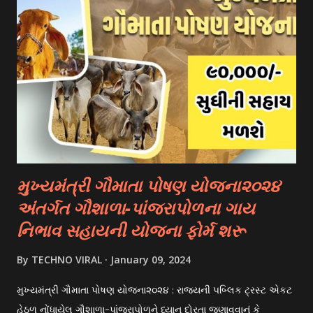
(European Union) 2. University Scholarships: Most
universities have their own scholarship programs for
international students. These scholarships are often based
on academic merit, talent, or specific criteria set by the
university. 3. Private Scholarships: Various private
organizations, foundations, and corporations offer
scholarships to students for studying abroad. These
scholarships can be based on different criter...
મુખ્યમંત્રી ગૌમાતા પોષણ યોજના૨૦૨૪
અંતર્ગત ગૌશાળા-પાંજરાપોળના ગાય
નિભાવ સહાયની યોજના ફોર્મ શરૂ
By
TECHNO VIRAL
January 09, 2024
મુખ્યમંત્રી ગૌમાતા પોષણ યોજના૨૦૨૪ : રાજયની પબ્લિક ટ્રસ્ટ એકટ
હેઠળ નોંધાયેલ ગૌશાળા-પાંજરાપોળને ધ્યાન દોરતા જણાવવાનું કે