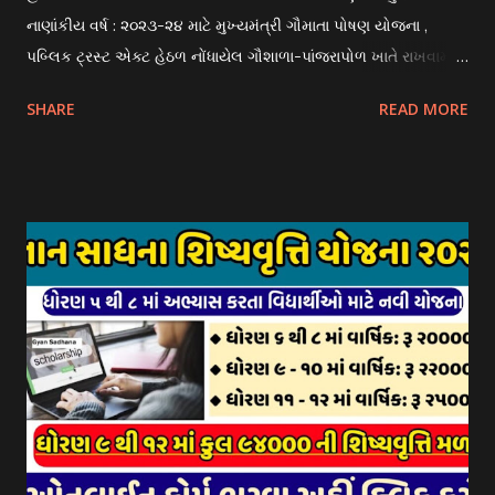
નાણાંકીય વર્ષ : ૨૦૨૩-૨૪ માટે મુખ્યમંત્રી ગૌમાતા પોષણ યોજના ,
પબ્લિક ટ્રસ્ટ એક્ટ હેઠળ નોંધાયેલ ગૌશાળા-પાંજરાપોળ ખાતે રાખવામાં
આવતા ગાય અને ભેંસ વર્ગના પશુઓ માટે નિભાવ સહાયની યોજના
SHARE
READ MORE
આઈ-ખેડુત પોર્ટલ પર મુકવામાં આવેલ છે. યોજનાના ઠરાવ તેમજ શરતો
અને બોલીઓની વિગતો Website : http://gauseva.gujarat.gov.in
પર ઉપલબ્ધ છે. ઓક્ટોબર-૨૩ થી ડિસેમ્બર- ૨૩ના તબક્કાની સહાય
માટે તા.૦૧/૦૧/૨૦૨૪ થી તા. ૧૫/૦૧/૨૦૨૪ દરમ્યાન આઈ-ખેડુત
પોર્ટલ પર અરજીઓ સ્વીકૃત કરવામાં આવશે. મુખ્યમંત્રી ગૌમાતા પોષણ
યોજના ૨૦૨૪ની સહાય: આ યોજના હેઠળ સંસ્થાઓ ખાતે રાખવામાં
આવતા પશુ દીઠ પ્રતિ દિન રૂ. ૩૦/- લેખે સહાય આપવામાં આવશે.
કોઈપણ સંસ્થાને વધુમાં વધુ ૩૦૦૦ પશુઓની સંખ્યાની મર્યાદામાં જ
સહાય મળવાપાત્ર થશે. આ સહાય ફક્ત ગાય અને ભેંસ વર્ગના પશુઓ
માટે જ આપવામાં આવશે અને તેના સિવાય બીજા કોઈપણ વર્ગના પશુઓ
માટેની સહાયનો આ યોજનામાં સમાવેશ થશે નહીં. એક જ રજીસ્ટ્રેશન
ધરાવતી મૂળ સં...