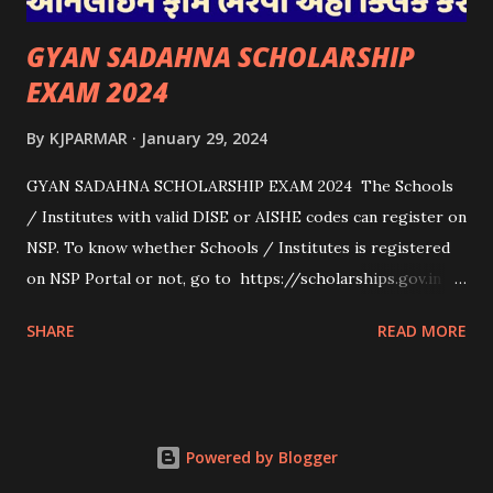
GYAN SADAHNA SCHOLARSHIP
EXAM 2024
By
KJPARMAR
January 29, 2024
GYAN SADAHNA SCHOLARSHIP EXAM 2024 The Schools
/ Institutes with valid DISE or AISHE codes can register on
NSP. To know whether Schools / Institutes is registered
on NSP Portal or not, go to https://scholarships.gov.in
and click on “Search Institute/School/ITI” provided on
SHARE
READ MORE
the Top Right Corner of the screen. 👉To Check Eligibility
You Need To Go To The National Scholarship Website
From Home Page Of The Website You Need To Go
“services” Option Click “scheme Eligibility” From Drop-
Powered by Blogger
down Options Enter The Details Such As Domicile