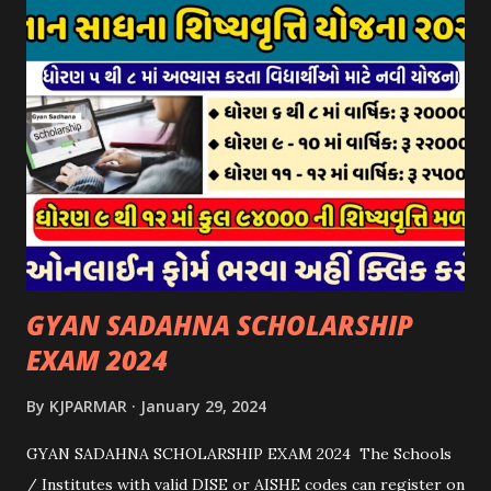
પોર્ટલ પર અરજીઓ સ્વીકૃત કરવામાં આવશે. મુખ્યમંત્રી ગૌમાતા પોષણ
યોજના ૨૦૨૪ની સહાય: આ યોજના હેઠળ સંસ્થાઓ ખાતે રાખવામાં
આવતા પશુ દીઠ પ્રતિ દિન રૂ. ૩૦/- લેખે સહાય આપવામાં આવશે.
કોઈપણ સંસ્થાને વધુમાં વધુ ૩૦૦૦ પશુઓની સંખ્યાની મર્યાદામાં જ
સહાય મળવાપાત્ર થશે. આ સહાય ફક્ત ગાય અને ભેંસ વર્ગના પશુઓ
માટે જ આપવામાં આવશે અને તેના સિવાય બીજા કોઈપણ વર્ગના પશુઓ
માટેની સહાયનો આ યોજનામાં સમાવેશ થશે નહીં. એક જ રજીસ્ટ્રેશન
ધરાવતી મૂળ સં...
GYAN SADAHNA SCHOLARSHIP
EXAM 2024
By
KJPARMAR
January 29, 2024
GYAN SADAHNA SCHOLARSHIP EXAM 2024 The Schools
/ Institutes with valid DISE or AISHE codes can register on