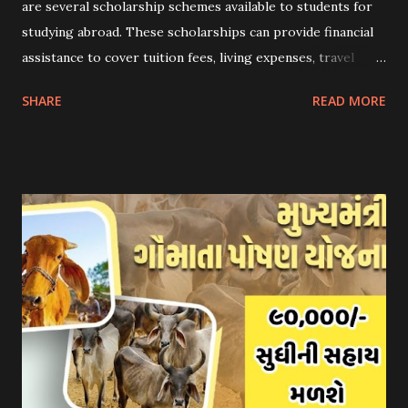
are several scholarship schemes available to students for
studying abroad. These scholarships can provide financial
assistance to cover tuition fees, living expenses, travel
costs, and other related expenses. Here are some common
SHARE
READ MORE
scholarship schemes that students can explore: 1.
Government Scholarships: Many governments offer
scholarships to international students. Examples include:
- Fulbright Scholarships (United States) - Chevening
Scholarships (United Kingdom) - Erasmus+ Program
(European Union) 2. University Scholarships: Most
universities have their own scholarship programs for
international students. These scholarships are often based
on academic merit, talent, or specific criteria set by the
university. 3. Private Scholarships: Various private
organizations, foundations, and corporations offer
scholarships to students for studying abroad. These