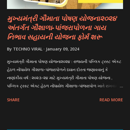
scholarships can be based on different criter...
મુખ્યમંત્રી ગૌમાતા પોષણ યોજના૨૦૨૪
અંતર્ગત ગૌશાળા-પાંજરાપોળના ગાય
નિભાવ સહાયની યોજના ફોર્મ શરૂ
By
TECHNO VIRAL
January 09, 2024
મુખ્યમંત્રી ગૌમાતા પોષણ યોજના૨૦૨૪ : રાજયની પબ્લિક ટ્રસ્ટ એકટ
હેઠળ નોંધાયેલ ગૌશાળા-પાંજરાપોળને ધ્યાન દોરતા જણાવવાનું કે
નાણાંકીય વર્ષ : ૨૦૨૩-૨૪ માટે મુખ્યમંત્રી ગૌમાતા પોષણ યોજના ,
પબ્લિક ટ્રસ્ટ એક્ટ હેઠળ નોંધાયેલ ગૌશાળા-પાંજરાપોળ ખાતે રાખવામાં
આવતા ગાય અને ભેંસ વર્ગના પશુઓ માટે નિભાવ સહાયની યોજના
SHARE
READ MORE
આઈ-ખેડુત પોર્ટલ પર મુકવામાં આવેલ છે. યોજનાના ઠરાવ તેમજ શરતો
અને બોલીઓની વિગતો Website : http://gauseva.gujarat.gov.in
પર ઉપલબ્ધ છે. ઓક્ટોબર-૨૩ થી ડિસેમ્બર- ૨૩ના તબક્કાની સહાય
માટે તા.૦૧/૦૧/૨૦૨૪ થી તા. ૧૫/૦૧/૨૦૨૪ દરમ્યાન આઈ-ખેડુત