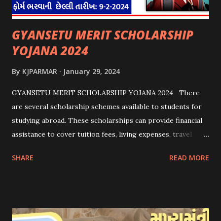
GYANSETU MERIT SCHOLARSHIP
YOJANA 2024
By
KJPARMAR
January 29, 2024
GYANSETU MERIT SCHOLARSHIP YOJANA 2024 There
are several scholarship schemes available to students for
studying abroad. These scholarships can provide financial
assistance to cover tuition fees, living expenses, travel
costs, and other related expenses. Here are some common
SHARE
READ MORE
scholarship schemes that students can explore: 1.
Government Scholarships: Many governments offer
scholarships to international students. Examples include:
- Fulbright Scholarships (United States) - Chevening
Scholarships (United Kingdom) - Erasmus+ Program