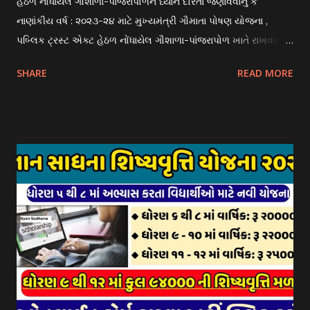
હેઠળ નોંધાયેલ ગૌશાળા-પાંજરાપોળને ધ્યાન દોરતા જણાવવાનું કે
નાણાંકીય વર્ષ : ૨૦૨૩-૨૪ માટે મુખ્યમંત્રી ગૌમાતા પોષણ યોજના ,
પબ્લિક ટ્રસ્ટ એક્ટ હેઠળ નોંધાયેલ ગૌશાળા-પાંજરાપોળ ખાતે રાખવામાં
આવતા ગાય અને ભેંસ વર્ગના પશુઓ માટે નિભાવ સહાયની યોજના
SHARE
READ MORE
આઈ-ખેડુત પોર્ટલ પર મુકવામાં આવેલ છે. યોજનાના ઠરાવ તેમજ શરતો
અને બોલીઓની વિગતો Website : http://gauseva.gujarat.gov.in
પર ઉપલબ્ધ છે. ઓક્ટોબર-૨૩ થી ડિસેમ્બર- ૨૩ના તબક્કાની સહાય
માટે તા.૦૧/૦૧/૨૦૨૪ થી તા. ૧૫/૦૧/૨૦૨૪ દરમ્યાન આઈ-ખેડુત
પોર્ટલ પર અરજીઓ સ્વીકૃત કરવામાં આવશે. મુખ્યમંત્રી ગૌમાતા પોષણ
યોજના ૨૦૨૪ની સહાય: આ યોજના હેઠળ સંસ્થાઓ ખાતે રાખવામાં
આવતા પશુ દીઠ પ્રતિ દિન રૂ. ૩૦/- લેખે સહાય આપવામાં આવશે.
કોઈપણ સંસ્થાને વધુમાં વધુ ૩૦૦૦ પશુઓની સંખ્યાની મર્યાદામાં જ
સહાય મળવાપાત્ર થશે. આ સહાય ફક્ત ગાય અને ભેંસ વર્ગના પશુઓ
માટે જ આપવામાં આવશે અને તેના સિવાય બીજા કોઈપણ વર્ગના પશુઓ
માટેની સહાયનો આ યોજનામાં સમાવેશ થશે નહીં. એક જ રજીસ્ટ્રેશન
ધરાવતી મૂળ સં...