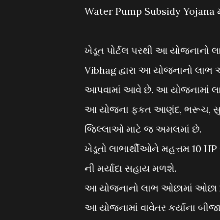
Water Pump Subsidy Yojana મા
ખેડૂત પોર્ટલ પરથી આ યોજનાનો લા
Vibhag દ્વારા આ યોજનાનો લાભ આ
આપવામાં આવે છે. આ યોજનામાં લા
આ યોજના ફકત આણંદ, ભરૂચ, સુરત, 
જિલ્લાઓ માટે જ અમલમાં છે.
ખેડૂતો લાભાર્થીઓને મહત્તમ 10 HP 
ની મર્યાદા સહાય મળશે.
આ યોજનાનો લાભ ઓછામાં ઓછા 2 હે
આ યોજનામાં વાવેતર કર્યાના બીજા 