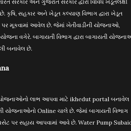
રત સરકાર અને ગુજરાત સરકાર દ્વારા વિવિધ ખેડૂતલક્ષી
 કૃષિ, સહકાર અને ખેડૂત કલ્યાણ વિભાગ દ્વારા ખેડૂત
ર મૂકવામાં આવેલ છે. જેમાં ખેતીવાડીની યોજનાઓ,
ોજના વગેરે. બાગાયતી વિભાગ દ્વારા બાગાયતી યોજન
 બનાવેલ છે.
ana
રી યોજનાઓનો લાભ આપવા માટે ikhedut portal બનાવેલ
ોની યોજનાઓનો Online ચાલે છે. જેમાં બાગાયતી વિભાગ
ોલ પંપસેટ પર સહાય આપવામાં આવે છે. Water Pump Subai