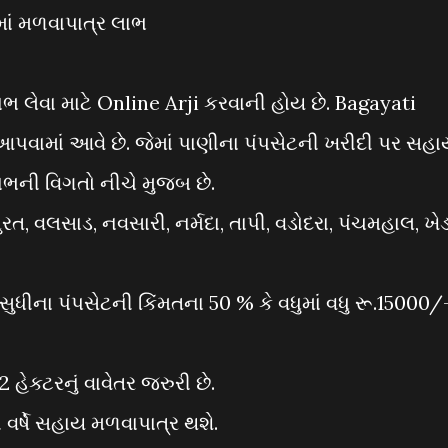
ં મળવાપાત્ર લાભ
ભ લેવા માટે Online Arji કરવાની હોય છે. Bagayati
પવામાં આવે છે. જેમાં પાણીના પંપસેટની ખરીદી પર સહા
ભની વિગતો નીચે મુજબ છે.
વલસાડ, નવસારી, નર્મદા, તાપી, વડોદરા, પંચમહાલ, ખેડ
સુધીના પંપસેટની કિંમતના 50 % કે વધુમાં વધુ રૂ.15000/
ક્ટરનું વાવેતર જરુરી છે.
વર્ષે સહાય મળવાપાત્ર થશે.