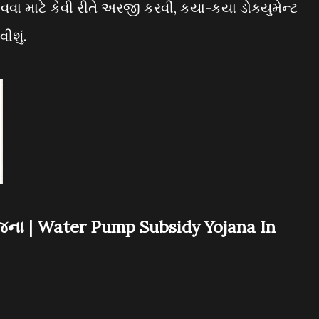
ા માટે કેવી રીતે અરજી કરવી, કયા-કયા ડોક્યુમેન્ટ
ીશું.
યોજના | Water Pump Subsidy Yojana In