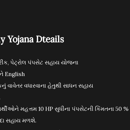
 Yojana Dteails
રીક, પેટ્રોલ પં૫સેટ સહાય યોજના
ને English
નું વાવેતર વધારવાના હેતુથી સાધન સહાય
ો
ર્થીઓને મહત્તમ 10 HP સુધીના પંપસેટની કિંમતના 50 % 
યાદા સહાય મળશે.