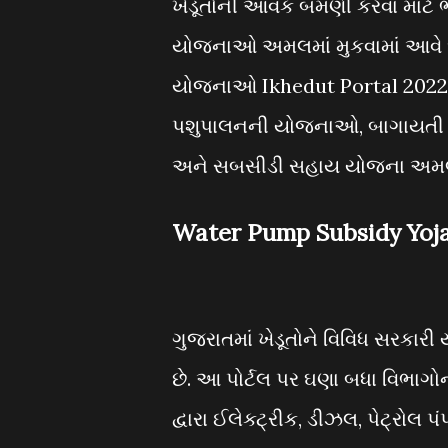
ખેડૂતોની આવક બમણી કરવા માટે ભા
યોજનાઓ અમલમાં મુકવામાં આવે છે.
યોજનાઓ Ikhedut Portal 2022 પ
પશુપાલનની યોજનાઓ, બાગાયતી ય
અને સબસીડી સહાય યોજના અમલી
Water Pump Subsidy Yoj
ગુજરાતમાં ખેડૂતોને વિવિધ સરકા
છે. આ પોર્ટલ પર ઘણા બધા વિભાગ
દ્વારા ઈલેક્ટ્રીક, ડીઝલ, પેટ્ર