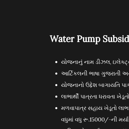
Water Pump Subsidy
યોજનાનું નામ ડીઝલ, ઇલેક્ટ્
આર્ટિકલની ભાષા ગુજરાતી અ
યોજનાનો ઉદ્દેશ બાગાયતિ પાક
લાભાર્થી પાત્રતા ધરાવતા ખેડૂત
મળવાપાત્ર સહાય ખેડૂતો લાભા
વધુમાં વધુ રૂ.15000/-ની મર્