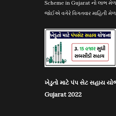
Scheme in Gujarat નો લાભ મેળવવ
જોઈએ વગેરે વિગતવાર માહિતી મેળવ
ખેડુતો માટે પંપ સેટ સહાય 
Gujarat 2022