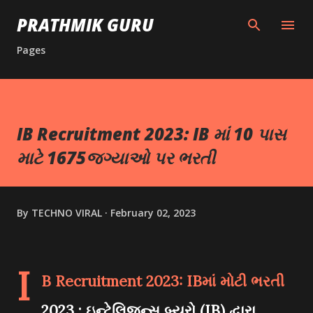
Skip to main content
PRATHMIK GURU
Pages
IB Recruitment 2023: IB માં 10 પાસ
માટે 1675જગ્યાઓ પર ભરતી
By
TECHNO VIRAL
February 02, 2023
I
B Recruitment 2023: IBમાં મોટી ભરતી
2023
: ઇન્ટેલિજન્સ બ્યુરો (IB) દ્વારા