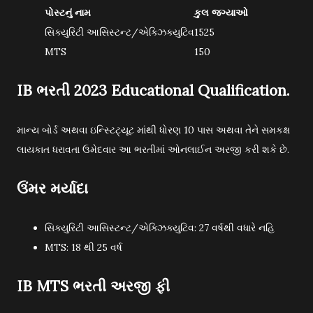
પોસ્ટનું નામ
કુલ જગ્યાઓ
સિક્યુરિટી આસિસ્ટન્ટ/એક્ઝિક્યુટિવ
1525
MTS
150
IB ભરતી 2023 Educational Qualification.
માન્ય બોર્ડ અથવા ઇન્સ્ટિટ્યૂટ માંથી ધોરણ 10 પાસ અથવા તેને સમકક્ષ
લાયકાત ધરાવતા ઉમેદવાર આ ભરતીમાં ઓનલાઈન અરજી કરી શકે છે.
ઉંમર મર્યાદા
સિક્યુરિટી આસિસ્ટન્ટ/એક્ઝિક્યુટિવ: 27 વર્ષથી વધારે નહિ
MTS: 18 થી 25 વર્ષ
IB MTS ભરતી અરજી ફી