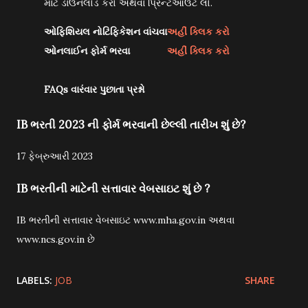
માટે ડાઉનલોડ કરો અથવા પ્રિન્ટઆઉટ લો.
ઓફિશિયલ નોટિફિકેશન વાંચવા
અહીં ક્લિક કરો
ઓનલાઈન ફોર્મ ભરવા
અહીં ક્લિક કરો
FAQs
વારંવાર પુછાતા પ્રશ્નો
IB ભરતી 2023 ની ફોર્મ ભરવાની છેલ્લી તારીખ શું છે?
17 ફેબ્રુઆરી 2023
IB ભરતીની માટેની સત્તાવાર વેબસાઇટ શું છે
?
IB ભરતીની સત્તાવાર વેબસાઇટ www.mha.gov.in અથવા
www.ncs.gov.in છે
LABELS:
JOB
SHARE