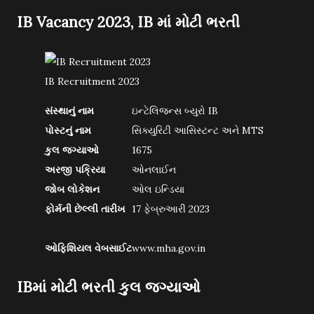
IB Vacancy 2023, IB માં મોટી ભરતી
IB Recruitment 2023
સંસ્થાનું નામ
ઇન્ટેલિજન્સ બ્યુરો IB
પોસ્ટનું નામ
સિક્યુરિટી આસિસ્ટન્ટ અને MTS
કુલ જગ્યાઓ
1675
અરજી પક્રિયા
ઓનલાઈન
જોબ લોકેશન
ઓલ ઇન્ડિયા
ફોર્મની છેલ્લી તારીખ
17 ફેબ્રુઆરી 2023
ઓફિશિયલ વેબસાઈટ
www.mha.gov.in
IBમાં મોટી ભરતી કુલ જગ્યાઓ