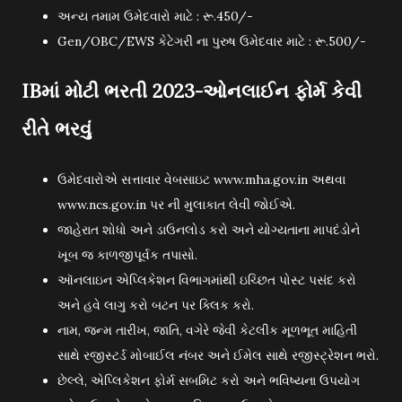
અન્ય તમામ ઉમેદવારો માટે : રૂ.450/-
Gen/OBC/EWS કેટેગરી ના પુરુષ ઉમેદવાર માટે : રૂ.500/-
IBમાં મોટી ભરતી 2023-ઓનલાઈન ફોર્મ કેવી
રીતે ભરવું
ઉમેદવારોએ સત્તાવાર વેબસાઇટ www.mha.gov.in અથવા
www.ncs.gov.in પર ની મુલાકાત લેવી જોઈએ.
જાહેરાત શોધો અને ડાઉનલોડ કરો અને યોગ્યતાના માપદંડોને
ખૂબ જ કાળજીપૂર્વક તપાસો.
ઑનલાઇન એપ્લિકેશન વિભાગમાંથી ઇચ્છિત પોસ્ટ પસંદ કરો
અને હવે લાગુ કરો બટન પર ક્લિક કરો.
નામ, જન્મ તારીખ, જાતિ, વગેરે જેવી કેટલીક મૂળભૂત માહિતી
સાથે રજીસ્ટર્ડ મોબાઈલ નંબર અને ઈમેલ સાથે રજીસ્ટ્રેશન ભરો.
છેલ્લે, એપ્લિકેશન ફોર્મ સબમિટ કરો અને ભવિષ્યના ઉપયોગ