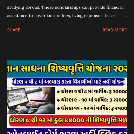
studying abroad. These scholarships can provide financial
assistance to cover tuition fees, living expenses, travel
costs, and other related expenses. Here are some common
SHARE
READ MORE
scholarship schemes that students can explore: 1.
Government Scholarships: Many governments offer
scholarships to international students. Examples include:
- Fulbright Scholarships (United States) - Chevening
Scholarships (United Kingdom) - Erasmus+ Program
(European Union) 2. University Scholarships: Most
universities have their own scholarship programs for
international students. These scholarships are often based
on academic merit, talent, or specific criteria set by the
university. 3. Private Scholarships: Various private
organizations, foundations, and corporations offer
scholarships to students for studying abroad. These
scholarships can be based on different criter...