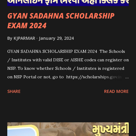
GYAN SADAHNA SCHOLARSHIP
EXAM 2024
By
KJPARMAR
January 29, 2024
GYAN SADAHNA SCHOLARSHIP EXAM 2024 The Schools
/ Institutes with valid DISE or AISHE codes can register on
NSP. To know whether Schools / Institutes is registered
on NSP Portal or not, go to https://scholarships.gov.in
and click on “Search Institute/School/ITI” provided on
SHARE
READ MORE
the Top Right Corner of the screen. 👉To Check Eligibility
You Need To Go To The National Scholarship Website
From Home Page Of The Website You Need To Go
“services” Option Click “scheme Eligibility” From Drop-
down Options Enter The Details Such As Domicile