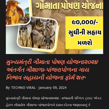
State/ut, Course Level, Religion, Caste/community
Category, Gender, Parent Annual Income, Whether Disabled
And Captcha Code Click “check Eligibility” Option 👉
Documents Required :- Aadhar Card Bank Account
Passbook. Caste Certificate If You Belong To A Special
Category. Income Certificate As Per Your Scholarship
Type. Mobile Number Passport Size Photograph Previous
Year Education Qualification Certificate. Self-declaration
Certificate....
મુખ્યમંત્રી ગૌમાતા પોષણ યોજના૨૦૨૪
અંતર્ગત ગૌશાળા-પાંજરાપોળના ગાય
નિભાવ સહાયની યોજના ફોર્મ શરૂ
By
TECHNO VIRAL
January 09, 2024
મુખ્યમંત્રી ગૌમાતા પોષણ યોજના૨૦૨૪ : રાજયની પબ્લિક ટ્રસ્ટ એકટ
હેઠળ નોંધાયેલ ગૌશાળા-પાંજરાપોળને ધ્યાન દોરતા જણાવવાનું કે