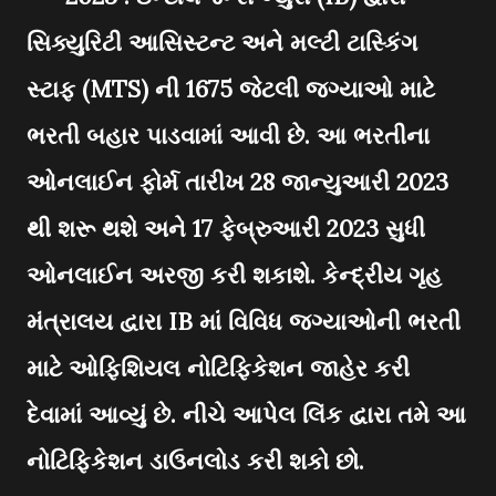
સિક્યુરિટી આસિસ્ટન્ટ અને મલ્ટી ટાસ્કિંગ
સ્ટાફ (MTS) ની 1675 જેટલી જગ્યાઓ માટે
ભરતી બહાર પાડવામાં આવી છે. આ ભરતીના
ઓનલાઈન ફોર્મ તારીખ 28 જાન્યુઆરી 2023
થી શરૂ થશે અને 17 ફેબ્રુઆરી 2023 સુધી
ઓનલાઈન અરજી કરી શકાશે. કેન્દ્રીય ગૃહ
મંત્રાલય દ્વારા IB માં વિવિધ જગ્યાઓની ભરતી
માટે ઓફિશિયલ નોટિફિકેશન જાહેર કરી
દેવામાં આવ્યું છે. નીચે આપેલ લિંક દ્વારા તમે આ
નોટિફિકેશન ડાઉનલોડ કરી શકો છો.