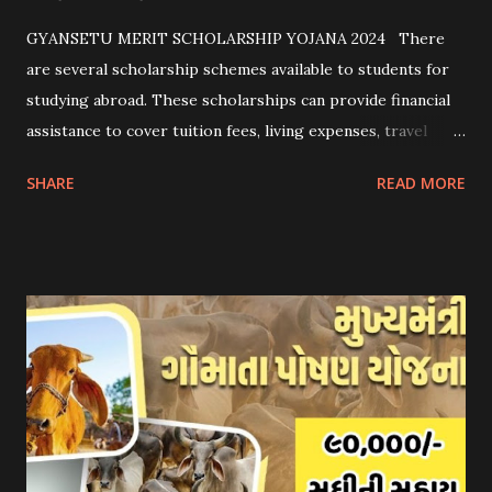
GYANSETU MERIT SCHOLARSHIP YOJANA 2024 There
are several scholarship schemes available to students for
studying abroad. These scholarships can provide financial
assistance to cover tuition fees, living expenses, travel
costs, and other related expenses. Here are some common
SHARE
READ MORE
scholarship schemes that students can explore: 1.
Government Scholarships: Many governments offer
scholarships to international students. Examples include:
- Fulbright Scholarships (United States) - Chevening
Scholarships (United Kingdom) - Erasmus+ Program
(European Union) 2. University Scholarships: Most
universities have their own scholarship programs for
international students. These scholarships are often based
on academic merit, talent, or specific criteria set by the
university. 3. Private Scholarships: Various private