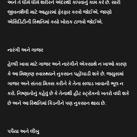
અને તે ધીમે ધીમે શરીરને અંદરથી કાપવાનું કામ કરે છે. સારી
જીવનશૈલી માટે આહારમાં ફેરફાર કરવો જોઈએ. જાણો
એસિડિટીની સ્થિતિમાં કયો ખોરાક ટાળવો જોઈએ.
નારંગી અને ગાજર
હેલ્ધી ખાવા માટે ગાજર અને નારંગીને એકસાથે ન ખાઓ કારણ
કે આ મિશ્રણ સ્વાસ્થ્યને નુકસાન પહોંચાડી શકે છે. જ્યુસમાં
ગાજર અને સંતરા મિક્સ કરીને કે તેના સલાડ ખાવાની ભૂલ ન
કરો. નિષ્ણાતોનું કહેવું છે કે તેનાથી હીટ સ્ટ્રોકનો ખતરો વધી શકે
છે અને આ સ્થિતિમાં કિડનીને પણ નુકસાન થાય છે.
પપૈયા અને લીંબુ