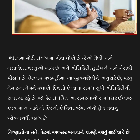
ભા
રતમાં મોટી સંખ્યામાં એવા લોકો છે જેઓ તૈલી અને
મસાલેદાર વસ્તુઓ ખાય છે અને એસિડિટી, હાર્ટબર્ન અને ગેસથી
પીડાય છે. કેટલાક મજબૂરીમાં આ જીવનશૈલીને અનુસરે છે, પરંતુ
તેમ છતાં તેમને કલાકો, દિવસો કે લાંબા સમય સુધી એસિડિટીની
સમસ્યા રહે છે. જો પેટ સંબંધિત આ સમસ્યાનો સમયસર ઈલાજ
કરવામાં ન આવે તો કિડની કે લિવર જેવા અંગો ફેલ થવાનું
જોખમ વધી જાય છે
નિષ્ણાતોના મતે, પેટમાં અલ્સર બનવાને કારણે આવું થઈ શકે છે