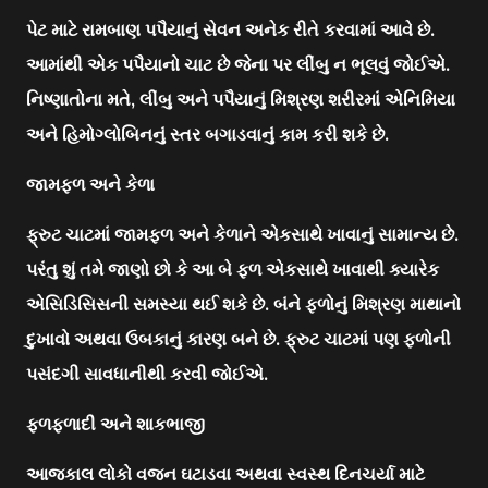
પેટ માટે રામબાણ પપૈયાનું સેવન અનેક રીતે કરવામાં આવે છે.
આમાંથી એક પપૈયાનો ચાટ છે જેના પર લીંબુ ન ભૂલવું જોઈએ.
નિષ્ણાતોના મતે, લીંબુ અને પપૈયાનું મિશ્રણ શરીરમાં એનિમિયા
અને હિમોગ્લોબિનનું સ્તર બગાડવાનું કામ કરી શકે છે.
જામફળ અને કેળા
ફ્રુટ ચાટમાં જામફળ અને કેળાને એકસાથે ખાવાનું સામાન્ય છે.
પરંતુ શું તમે જાણો છો કે આ બે ફળ એકસાથે ખાવાથી ક્યારેક
એસિડિસિસની સમસ્યા થઈ શકે છે. બંને ફળોનું મિશ્રણ માથાનો
દુખાવો અથવા ઉબકાનું કારણ બને છે. ફ્રુટ ચાટમાં પણ ફળોની
પસંદગી સાવધાનીથી કરવી જોઈએ.
ફળફળાદી અને શાકભાજી
આજકાલ લોકો વજન ઘટાડવા અથવા સ્વસ્થ દિનચર્યા માટે