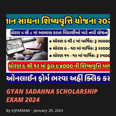
પર ઉપલબ્ધ છે. ઓક્ટોબર-૨૩ થી ડિસેમ્બર- ૨૩ના તબક્કાની સહાય
માટે તા.૦૧/૦૧/૨૦૨૪ થી તા. ૧૫/૦૧/૨૦૨૪ દરમ્યાન આઈ-ખેડુત
પોર્ટલ પર અરજીઓ સ્વીકૃત કરવામાં આવશે. મુખ્યમંત્રી ગૌમાતા પોષણ
યોજના ૨૦૨૪ની સહાય: આ યોજના હેઠળ સંસ્થાઓ ખાતે રાખવામાં
આવતા પશુ દીઠ પ્રતિ દિન રૂ. ૩૦/- લેખે સહાય આપવામાં આવશે.
કોઈપણ સંસ્થાને વધુમાં વધુ ૩૦૦૦ પશુઓની સંખ્યાની મર્યાદામાં જ
સહાય મળવાપાત્ર થશે. આ સહાય ફક્ત ગાય અને ભેંસ વર્ગના પશુઓ
માટે જ આપવામાં આવશે અને તેના સિવાય બીજા કોઈપણ વર્ગના પશુઓ
માટેની સહાયનો આ યોજનામાં સમાવેશ થશે નહીં. એક જ રજીસ્ટ્રેશન
ધરાવતી મૂળ સં...
GYAN SADAHNA SCHOLARSHIP
EXAM 2024
By
KJPARMAR
January 29, 2024