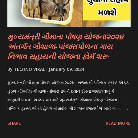
organizations, foundations, and corporations offer
scholarships to students for studying abroad. These
scholarships can be based on different criter...
મુખ્યમંત્રી ગૌમાતા પોષણ યોજના૨૦૨૪
અંતર્ગત ગૌશાળા-પાંજરાપોળના ગાય
નિભાવ સહાયની યોજના ફોર્મ શરૂ
By
TECHNO VIRAL
January 09, 2024
મુખ્યમંત્રી ગૌમાતા પોષણ યોજના૨૦૨૪ : રાજયની પબ્લિક ટ્રસ્ટ એકટ
હેઠળ નોંધાયેલ ગૌશાળા-પાંજરાપોળને ધ્યાન દોરતા જણાવવાનું કે
નાણાંકીય વર્ષ : ૨૦૨૩-૨૪ માટે મુખ્યમંત્રી ગૌમાતા પોષણ યોજના ,
પબ્લિક ટ્રસ્ટ એક્ટ હેઠળ નોંધાયેલ ગૌશાળા-પાંજરાપોળ ખાતે રાખવામાં
આવતા ગાય અને ભેંસ વર્ગના પશુઓ માટે નિભાવ સહાયની યોજના
SHARE
READ MORE
આઈ-ખેડુત પોર્ટલ પર મુકવામાં આવેલ છે. યોજનાના ઠરાવ તેમજ શરતો
અને બોલીઓની વિગતો Website : http://gauseva.gujarat.gov.in